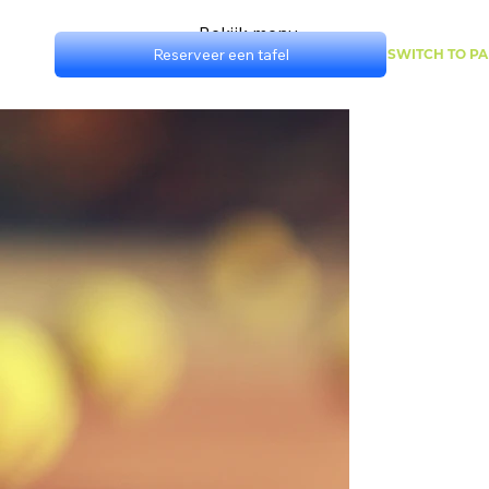
Bekijk menu
Reserveer een tafel
SWITCH TO P